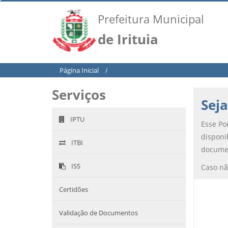
Prefeitura Municipal
de Irituia
Página Inicial
/
Serviços
Seja
IPTU
Esse Por
disponi
ITBI
documen
ISS
Caso nã
Certidões
Validação de Documentos